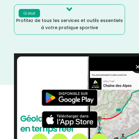

Gratuit
Profitez de tous les services et outils essentiels
à votre pratique sportive
Pas de Calais
/
Marche Nordique
/
Marche
/
Juin
/
Hauts de France
/
France
/
Distance Semi
/
Distance
Faible
/
courses
/
Course à Pied