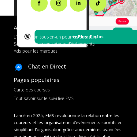
A propos de FMS
🔇
👀 Plus d'Infos
L’application tout-en-un pour les coureurs
Services aux organisateurs d’événements
Ads pour les marques
Chat en Direct
Pages populaires
Carte des courses
Tout savoir sur le suivi live FMS
Lancé en 2025, FMS révolutionne la relation entre les
coureurs et les organisateurs d’événements sportifs en
simplifiant l’organisation grâce aux dernières avancées
numériques : suivi en direct live, dématérialisation,