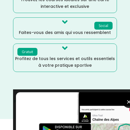
interactive et exclusive

Social
Faites-vous des amis qui vous ressemblent

Gratuit
Profitez de tous les services et outils essentiels
à votre pratique sportive
Provence Alpes Côte d'Azur
/
Juillet
/
France
/
Distance
Semi
/
Distance Faible
/
Dénivelé Moyen
/
courses
/
Course à Pied
/
Alpes Maritimes