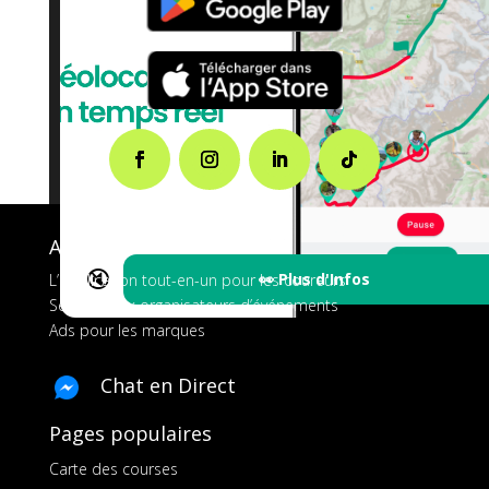
A propos de FMS
🔇
👀 Plus d'Infos
L’application tout-en-un pour les coureurs
Services aux organisateurs d’événements
Ads pour les marques
Chat en Direct
Pages populaires
Carte des courses