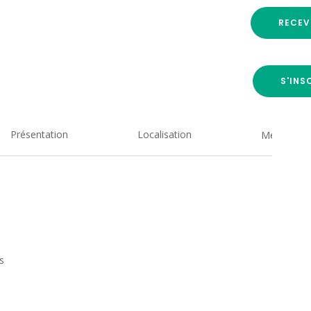
RECEV
S'INS
Présentation
Localisation
Medias
s