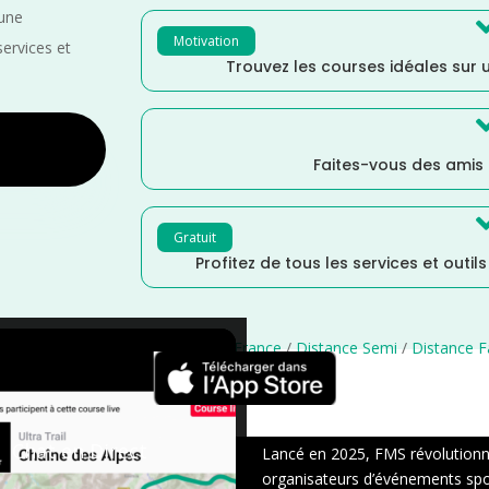
 une
Motivation
services et
Trouvez les courses idéales sur u
Faites-vous des amis
Gratuit
Profitez de tous les services et outil
/
Octobre
/
Occitanie
/
Marche
/
France
/
Distance Semi
/
Distance F
×
Chat en Direct
Lancé en 2025, FMS révolutionne 
organisateurs d’événements sport