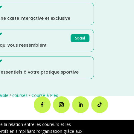

ne carte interactive et exclusive

Social
 qui vous ressemblent

s essentiels à votre pratique sportive
aible
/
courses
/
Course à Pied
la relation entre les coureurs et les
ifs en simplifiant l’organisation grâce aux