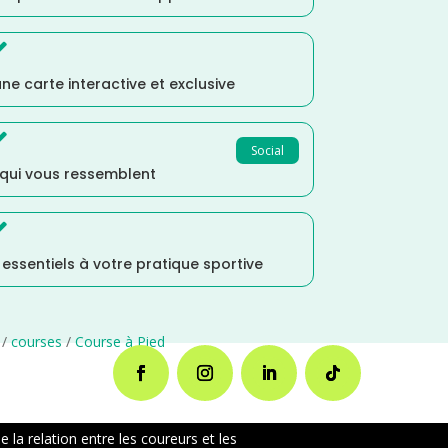

ne carte interactive et exclusive

Social
 qui vous ressemblent

s essentiels à votre pratique sportive
/
courses
/
Course à Pied
la relation entre les coureurs et les