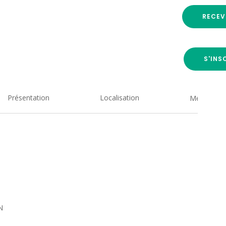
RECEV
S'INS
Présentation
Localisation
Medias
N