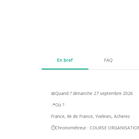
En bref
FAQ
📅Quand ? dimanche 27 septembre 2026
📍Où ?
France, Ile de France, Yvelines, Acheres
⏱️Chronomètreur : COURSE ORGANISATIO