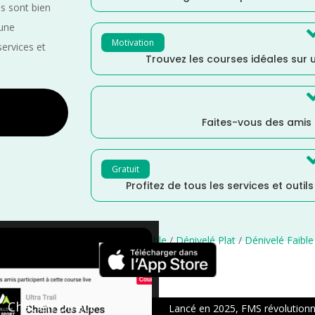
es sont bien
 une
Motivation
services et
Trouvez les courses idéales sur u
Faites-vous des amis
Gratuit
Profitez de tous les services et outil
e de France
/
France
/
Distance Faible
/
Dénivelé Plat
/
Dénivelé Faible
×
Chat en Direct
Lancé en 2025, FMS révolutionne 