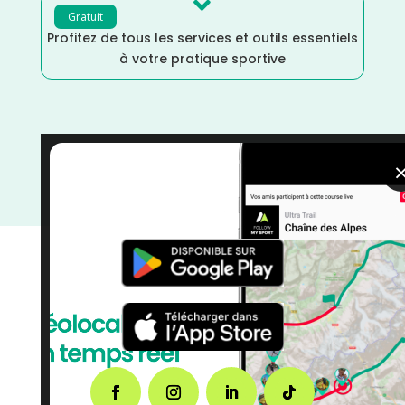

Gratuit
Profitez de tous les services et outils essentiels
à votre pratique sportive
Occitanie
/
Marche Nordique
/
Marche
/
Mai
/
Gard
/
France
/
Distance Semi
/
Distance Faible
/
Dénivelé
Plat
/
courses
/
Course à Pied