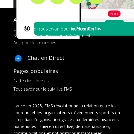
A propos de FMS
🔇
👀 Plus d'Infos
L’application tout-en-un pour les coureurs
Services aux organisateurs d’événements
Ads pour les marques
Chat en Direct
Pages populaires
Carte des courses
Tout savoir sur le suivi live FMS
Lancé en 2025, FMS révolutionne la relation entre les
coureurs et les organisateurs d’événements sportifs en
simplifiant l’organisation grâce aux dernières avancées
numériques : suivi en direct live, dématérialisation,
communications et notifications instantanées,