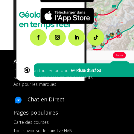
A propos de FMS
🔇
👀 Plus d'Infos
L’application tout-en-un pour les coureurs
Services aux organisateurs d’événements
Ads pour les marques
Chat en Direct
Pages populaires
Carte des courses
Tout savoir sur le suivi live FMS