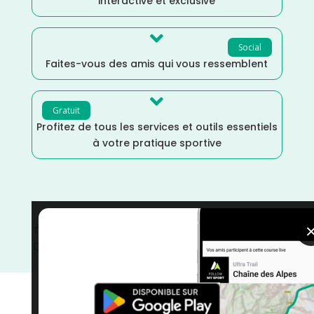
interactive et exclusive

Social
Faites-vous des amis qui vous ressemblent

Gratuit
Profitez de tous les services et outils essentiels
à votre pratique sportive
Trail
/
Occitanie
/
Juin
/
Gard
/
France
/
Distance Semi
/
Distance Marathon
/
Distance Faible
/
Dénivelé Elevé
/
courses