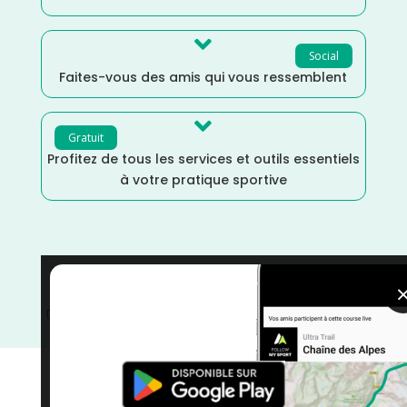

Social
Faites-vous des amis qui vous ressemblent

Gratuit
Profitez de tous les services et outils essentiels
à votre pratique sportive
Septembre
/
Seine Maritime
/
Normandie
/
France
/
Distance Faible
/
courses
/
Course sur Route
/
Course
à Pied