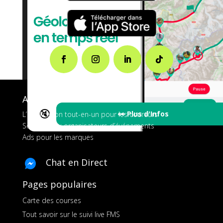
A propos de FMS
🔇
👀 Plus d'Infos
L’application tout-en-un pour les coureurs
Services aux organisateurs d’événements
Ads pour les marques
Chat en Direct
Pages populaires
Carte des courses
Tout savoir sur le suivi live FMS