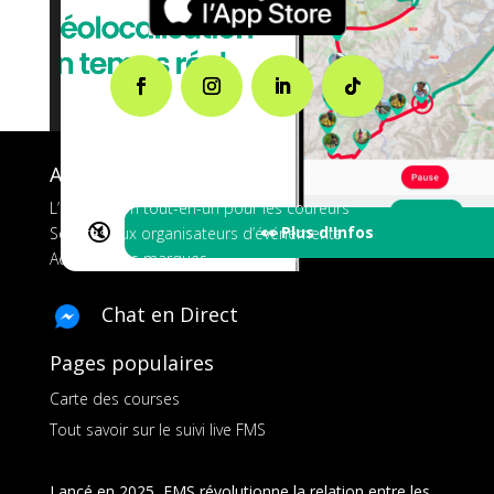
A propos de FMS
L’application tout-en-un pour les coureurs
🔇
👀 Plus d'Infos
Services aux organisateurs d’événements
Ads pour les marques
Chat en Direct
Pages populaires
Carte des courses
Tout savoir sur le suivi live FMS
Lancé en 2025, FMS révolutionne la relation entre les