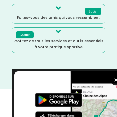

Social
Faites-vous des amis qui vous ressemblent

Gratuit
Profitez de tous les services et outils essentiels
à votre pratique sportive
Novembre
/
Moselle
/
Grand Est
/
France
/
Distance
Semi
/
Distance Faible
/
courses
/
Course à Pied