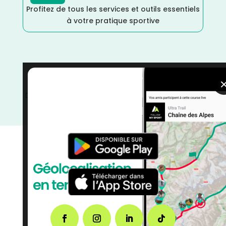
Profitez de tous les services et outils essentiels
à votre pratique sportive
Marche Nordique
/
Marche
/
France
/
Eure et Loir
/
Distance Semi
/
Distance Faible
/
Décembre
/
courses
/
Course sur Route
/
Course à Pied
/
Centre Val-de-
Loire