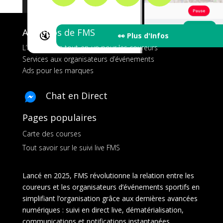
A propos de FMS
🔇
👀 Plus d'Infos
L’application tout-en-un pour les coureurs
Services aux organisateurs d’événements
Ads pour les marques
Chat en Direct
Pages populaires
Carte des courses
Tout savoir sur le suivi live FMS
Lancé en 2025, FMS révolutionne la relation entre les
coureurs et les organisateurs d’événements sportifs en
simplifiant l’organisation grâce aux dernières avancées
numériques : suivi en direct live, dématérialisation,
communications et notifications instantanées,