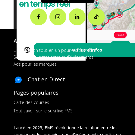
A propos de FMS
🔇
👀 Plus d'Infos
L’application tout-en-un pour les coureurs
Services aux organisateurs d’événements
Ads pour les marques
Chat en Direct
Pages populaires
Carte des courses
Tout savoir sur le suivi live FMS
Lancé en 2025, FMS révolutionne la relation entre les
coureurs et les organisateurs d’événements sportifs en