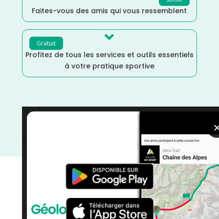
Faites-vous des amis qui vous ressemblent

Gratuit
Profitez de tous les services et outils essentiels
à votre pratique sportive
Tarn et Garonne
/
Septembre
/
Occitanie
/
Marche
Nordique
/
Marche
/
France
/
Distance Semi
/
Distance
Faible
/
Dénivelé Moyen
/
courses
/
Course à Pied