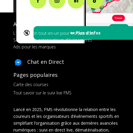
A propos de FMS
🔇
👀 Plus d'Infos
L’application tout-en-un pour les coureurs
Services aux organisateurs d’événements
Ads pour les marques
Chat en Direct
Pages populaires
Carte des courses
Tout savoir sur le suivi live FMS
Lancé en 2025, FMS révolutionne la relation entre les
coureurs et les organisateurs d’événements sportifs en
simplifiant l’organisation grâce aux dernières avancées
numériques : suivi en direct live, dématérialisation,