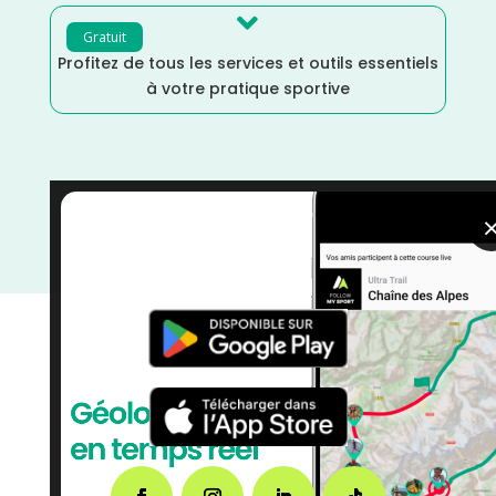

Gratuit
Profitez de tous les services et outils essentiels
à votre pratique sportive
Rhône
/
Juillet
/
France
/
Distance Semi
/
Distance
Faible
/
Dénivelé Moyen
/
Dénivelé Faible
/
courses
/
Course à Pied
/
Auvergne Rhône Alpes