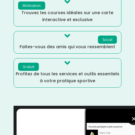

Motivation
Trouvez les courses idéales sur une carte
interactive et exclusive

Social
Faites-vous des amis qui vous ressemblent

Gratuit
Profitez de tous les services et outils essentiels
à votre pratique sportive
Pays de la Loire
/
Mayenne
/
Mai
/
France
/
Distance
Semi
/
Distance Faible
/
courses
/
Course sur Route
/
Course à Pied