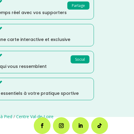

Partage
temps réel avec vos supporters

ne carte interactive et exclusive

Social
 qui vous ressemblent

s essentiels à votre pratique sportive
à Pied
/
Centre Val-de-Loire