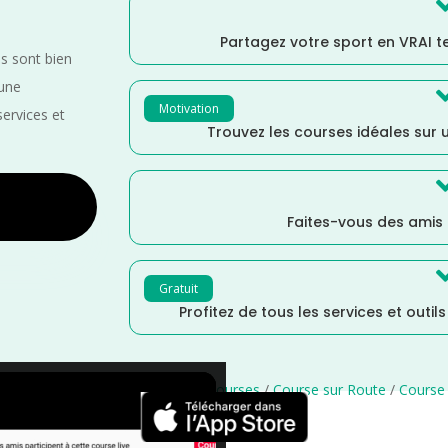
Partagez votre sport en VRAI 
es sont bien
 une
Motivation
services et
Trouvez les courses idéales sur u
Faites-vous des amis
Gratuit
Profitez de tous les services et outil
istance Semi
/
Distance Faible
/
courses
/
Course sur Route
/
Course 
×