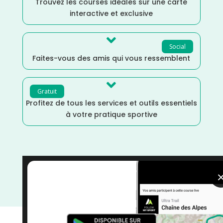
Trouvez les courses idéales sur une carte
interactive et exclusive

Social
Faites-vous des amis qui vous ressemblent

Gratuit
Profitez de tous les services et outils essentiels
à votre pratique sportive
Vendée
/
Septembre
/
Pays de la Loire
/
France
/
Distance Semi
/
Distance Faible
/
Dénivelé Plat
/
courses
/
Course à Pied