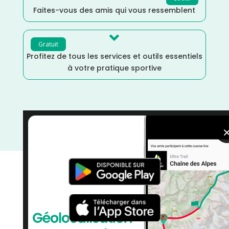
Faites-vous des amis qui vous ressemblent

Gratuit
Profitez de tous les services et outils essentiels
à votre pratique sportive
Nouvelle Aquitaine
/
Mars
/
France
/
Distance Semi
/
courses
/
Course à Pied
/
Charente Maritime