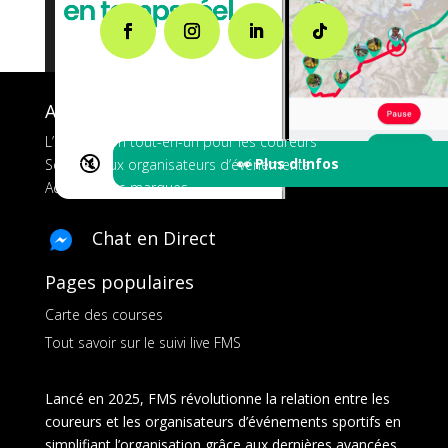
A propos de FMS
L’application tout-en-un pour les coureurs
🔇
👀 Plus d'Infos
Services aux organisateurs d’événements
Ads pour les marques
Chat en Direct
Pages populaires
Carte des courses
Tout savoir sur le suivi live FMS
Lancé en 2025, FMS révolutionne la relation entre les
coureurs et les organisateurs d’événements sportifs en
simplifiant l’organisation grâce aux dernières avancées