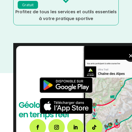

Gratuit
Profitez de tous les services et outils essentiels
à votre pratique sportive
Urban Trail
/
Trail
/
Occitanie
/
Marche Nordique
/
Marche
/
Haute Garonne
/
France
/
Distance Faible
/
Décembre
/
courses