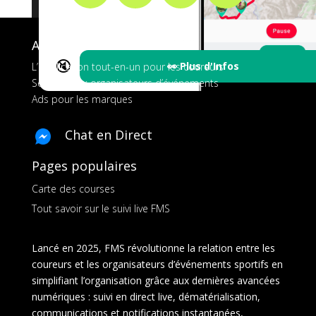
A propos de FMS
🔇
👀 Plus d'Infos
L’application tout-en-un pour les coureurs
Services aux organisateurs d’événements
Ads pour les marques
Chat en Direct
Pages populaires
Carte des courses
Tout savoir sur le suivi live FMS
Lancé en 2025, FMS révolutionne la relation entre les
coureurs et les organisateurs d’événements sportifs en
simplifiant l’organisation grâce aux dernières avancées
numériques : suivi en direct live, dématérialisation,
communications et notifications instantanées,