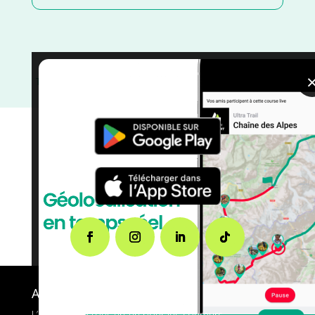
Trail
/
Juin
/
France
/
Distance Semi
/
Distance Faible
/
courses
/
Course à Pied
/
Côtes d'Armor
/
Bretagne
A propos de FMS
L’application tout-en-un pour les coureurs