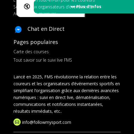
🔇
👀 Plus d'Infos
Services aux organisateurs d’événements
Ads pour les marques
Chat en Direct
Pages populaires
Carte des courses
Tout savoir sur le suivi live FMS
Lancé en 2025, FMS révolutionne la relation entre les
coureurs et les organisateurs d’événements sportifs en
simplifiant l’organisation grâce aux dernières avancées
numériques : suivi en direct live, dématérialisation,
communications et notifications instantanées,
résultats immédiats, etc..
info@followmysport.com
