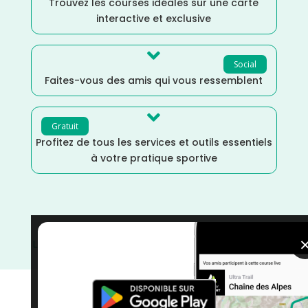
Trouvez les courses idéales sur une carte
interactive et exclusive

Social
Faites-vous des amis qui vous ressemblent

Gratuit
Profitez de tous les services et outils essentiels
à votre pratique sportive
Loire
/
Juin
/
France
/
Distance Semi
/
Distance Faible
/
courses
/
Course à Pied
/
Auvergne Rhône Alpes