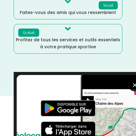

Social
Faites-vous des amis qui vous ressemblent

Gratuit
Profitez de tous les services et outils essentiels
à votre pratique sportive
Occitanie
/
Mai
/
Haute Garonne
/
France
/
Distance
Semi
/
Dénivelé Plat
/
courses
/
Course à Pied