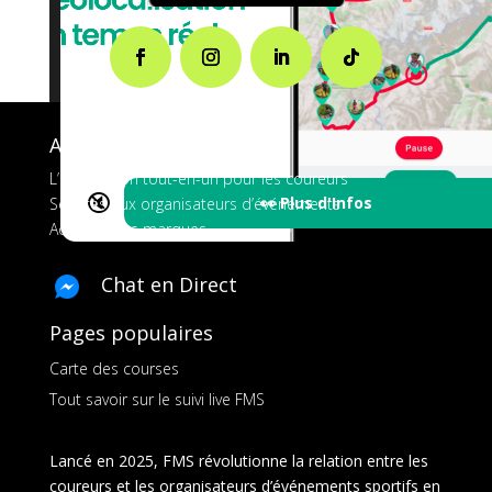
A propos de FMS
L’application tout-en-un pour les coureurs
🔇
👀 Plus d'Infos
Services aux organisateurs d’événements
Ads pour les marques
Chat en Direct
Pages populaires
Carte des courses
Tout savoir sur le suivi live FMS
Lancé en 2025, FMS révolutionne la relation entre les
coureurs et les organisateurs d’événements sportifs en