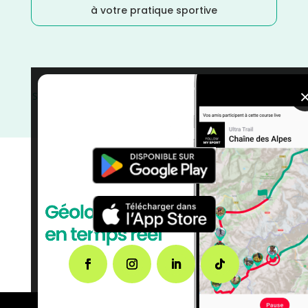
à votre pratique sportive
Sports Multiples
/
Run & Bike
/
Loiret
/
France
/
Février
/
Distance Semi
/
Distance Faible
/
courses
/
Centre
Val-de-Loire