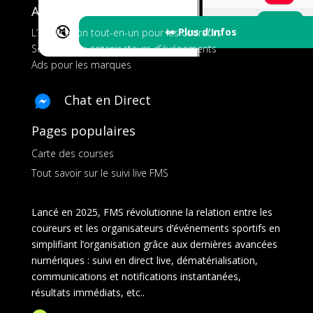
A propos de FMS
🔇
👀 Plus d'Infos
L’application tout-en-un pour les coureurs
Services aux organisateurs d’événements
Ads pour les marques
Chat en Direct
Pages populaires
Carte des courses
Tout savoir sur le suivi live FMS
Lancé en 2025, FMS révolutionne la relation entre les
coureurs et les organisateurs d’événements sportifs en
simplifiant l’organisation grâce aux dernières avancées
numériques : suivi en direct live, dématérialisation,
communications et notifications instantanées,
résultats immédiats, etc..