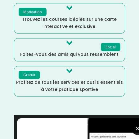

Motivation
Trouvez les courses idéales sur une carte
interactive et exclusive

Social
Faites-vous des amis qui vous ressemblent

Gratuit
Profitez de tous les services et outils essentiels
à votre pratique sportive
Mai
/
Grand Est
/
France
/
Distance Semi
/
Distance
Faible
/
courses
/
Course à Pied
/
Ardennes