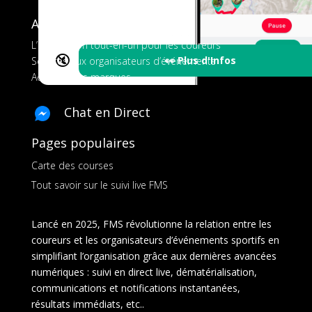
A propos de FMS
L’application tout-en-un pour les coureurs
🔇
👀 Plus d'Infos
Services aux organisateurs d’événements
Ads pour les marques
Chat en Direct
Pages populaires
Carte des courses
Tout savoir sur le suivi live FMS
Lancé en 2025, FMS révolutionne la relation entre les
coureurs et les organisateurs d’événements sportifs en
simplifiant l’organisation grâce aux dernières avancées
numériques : suivi en direct live, dématérialisation,
communications et notifications instantanées,
résultats immédiats, etc..