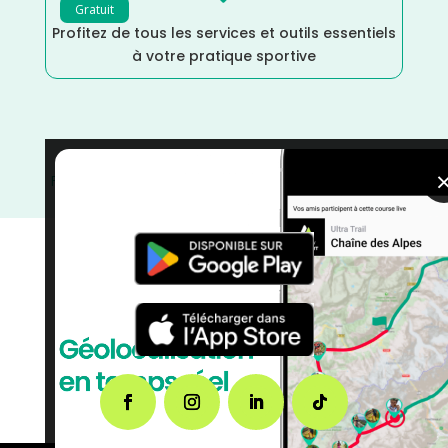
Gratuit
Profitez de tous les services et outils essentiels
à votre pratique sportive
France
/
Février
/
Distance Faible
/
courses
/
Course à
Pied
/
Cantal
/
Auvergne Rhône Alpes