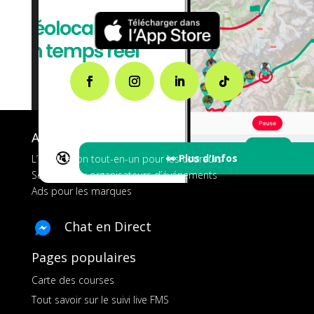
A propos de FMS
🔇
👀 Plus d'Infos
L’application tout-en-un pour les coureurs
Services aux organisateurs d’événements
Ads pour les marques
Chat en Direct
Pages populaires
Carte des courses
Tout savoir sur le suivi live FMS