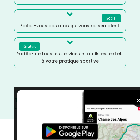

Social
Faites-vous des amis qui vous ressemblent

Gratuit
Profitez de tous les services et outils essentiels
à votre pratique sportive
Trail
/
Haut Rhin
/
Grand Est
/
France
/
Distance Semi
/
Distance Marathon
/
Distance 100k
/
Dénivelé Moyen
/
Dénivelé Montagne
/
Dénivelé Elevé
/
courses
/
Avril