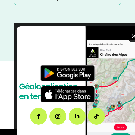
Trail
/
Occitanie
/
Novembre
/
Marche Nordique
/
Marche
/
Hérault
/
France
/
Distance Semi
/
Distance
Marathon
/
Dénivelé Moyen
/
Dénivelé Montagne
/
Dénivelé Elevé
/
courses