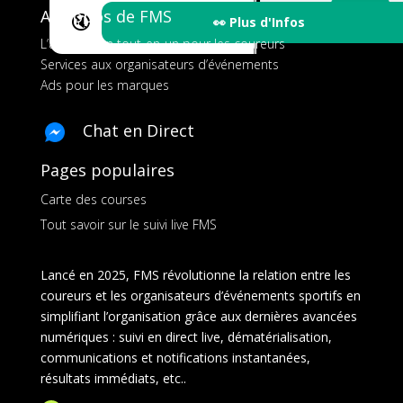
A propos de FMS
🔇
👀 Plus d'Infos
L’application tout-en-un pour les coureurs
Services aux organisateurs d’événements
Ads pour les marques
Chat en Direct
Pages populaires
Carte des courses
Tout savoir sur le suivi live FMS
Lancé en 2025, FMS révolutionne la relation entre les
coureurs et les organisateurs d’événements sportifs en
simplifiant l’organisation grâce aux dernières avancées
numériques : suivi en direct live, dématérialisation,
communications et notifications instantanées,
résultats immédiats, etc..