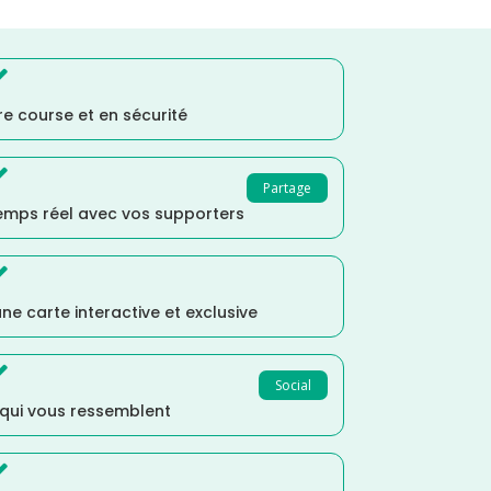

e course et en sécurité

Partage
temps réel avec vos supporters

ne carte interactive et exclusive

Social
 qui vous ressemblent
