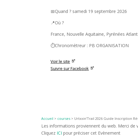
📅Quand ? samedi 19 septembre 2026
📍Où ?
France, Nouvelle Aquitaine, Pyrénées Atlan
⏱️Chronomètreur : PB ORGANISATION
Voir le site
Suivre sur Facebook
Accueil
>
courses
>
Urtxxin’Trail 2026 Guide Inscription Ré
Les informations proviennent du web. Merci de vé
Cliquez
ICI
pour préciser cet Evènement