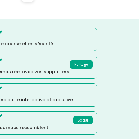

e course et en sécurité

Partage
temps réel avec vos supporters

ne carte interactive et exclusive

Social
 qui vous ressemblent