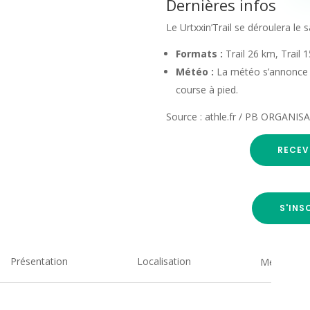
Dernières infos
Le Urtxxin’Trail se déroulera l
Formats :
Trail 26 km, Trail 
Météo :
La météo s’annonce d
course à pied.
Source : athle.fr / PB ORGANI
RECEV
S'INS
Présentation
Localisation
Medias