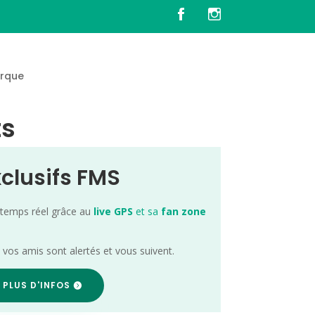
rque
ts
xclusifs FMS
 temps réel grâce au
live GPS
et sa
fan zone
; vos amis sont alertés et vous suivent.
 PLUS D'INFOS