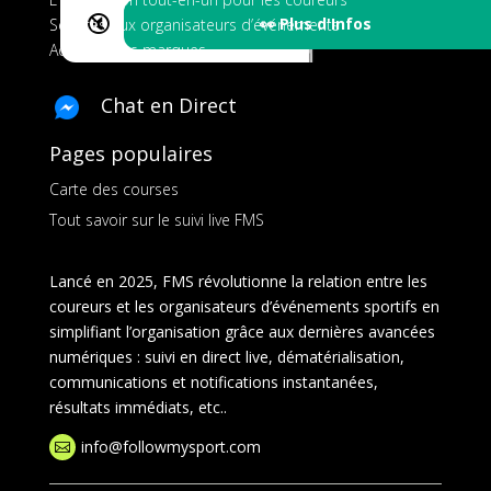
🔇
👀 Plus d'Infos
Services aux organisateurs d’événements
Ads pour les marques
Chat en Direct
Pages populaires
Carte des courses
Tout savoir sur le suivi live FMS
Lancé en 2025, FMS révolutionne la relation entre les
coureurs et les organisateurs d’événements sportifs en
simplifiant l’organisation grâce aux dernières avancées
numériques : suivi en direct live, dématérialisation,
communications et notifications instantanées,
résultats immédiats, etc..
info@followmysport.com
