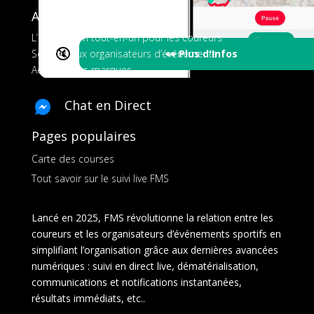
A propos de FMS
L’application tout-en-un pour les coureurs
🔇
👀 Plus d'Infos
Services aux organisateurs d’événements
Ads pour les marques
Chat en Direct
Pages populaires
Carte des courses
Tout savoir sur le suivi live FMS
Lancé en 2025, FMS révolutionne la relation entre les
coureurs et les organisateurs d’événements sportifs en
simplifiant l’organisation grâce aux dernières avancées
numériques : suivi en direct live, dématérialisation,
communications et notifications instantanées,
résultats immédiats, etc..