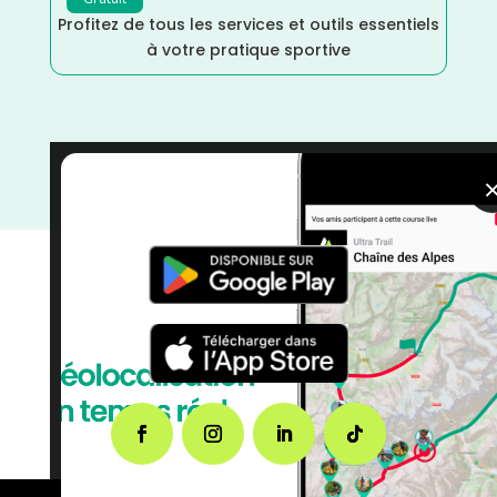
Profitez de tous les services et outils essentiels
à votre pratique sportive
Val d'Oise
/
Urban Trail
/
Trail
/
Mai
/
Île de France
/
France
/
Distance Semi
/
courses