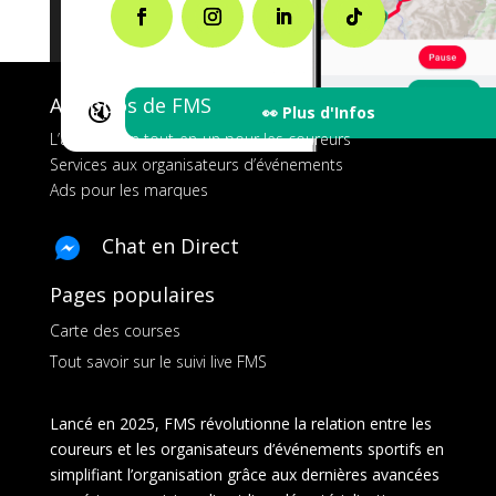
A propos de FMS
🔇
👀 Plus d'Infos
L’application tout-en-un pour les coureurs
Services aux organisateurs d’événements
Ads pour les marques
Chat en Direct
Pages populaires
Carte des courses
Tout savoir sur le suivi live FMS
Lancé en 2025, FMS révolutionne la relation entre les
coureurs et les organisateurs d’événements sportifs en
simplifiant l’organisation grâce aux dernières avancées