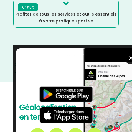

Gratuit
Profitez de tous les services et outils essentiels
à votre pratique sportive
Trail
/
Juin
/
Haute Savoie
/
France
/
Distance Semi
/
Distance Marathon
/
Distance Faible
/
Distance 100M
/
Distance 100k
/
Dénivelé Montagne
/
Dénivelé Faible
/
courses
/
Auvergne Rhône Alpes