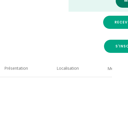

RECEV
S'INS
Présentation
Localisation
Medias