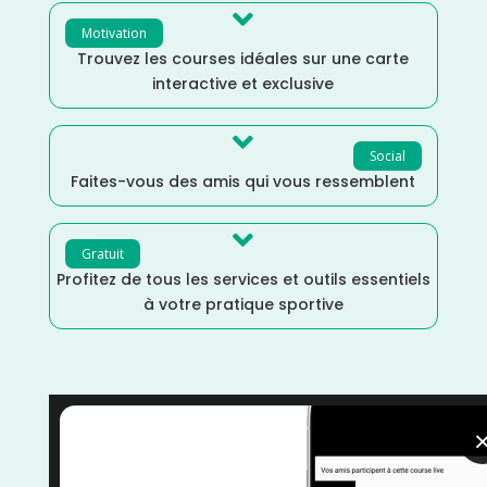

Motivation
Trouvez les courses idéales sur une carte
interactive et exclusive

Social
Faites-vous des amis qui vous ressemblent

Gratuit
Profitez de tous les services et outils essentiels
à votre pratique sportive
Triathlon
/
Sports Multiples
/
Pyrénées Atlantiques
/
Nouvelle Aquitaine
/
Juin
/
France
/
Distance Semi
/