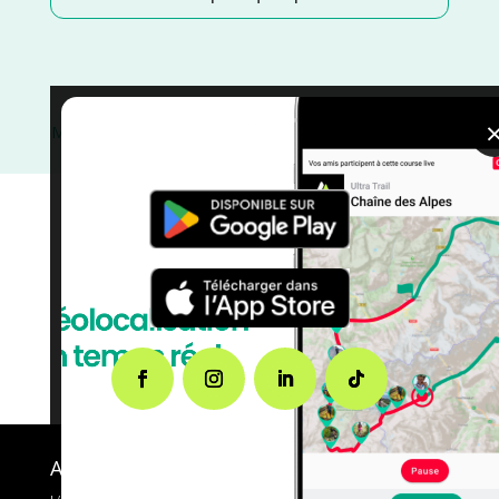
Mars
/
Marche Nordique
/
Marche
/
France
/
Finistère
/
Distance Faible
/
courses
/
Course à Pied
/
Bretagne
A propos de FMS