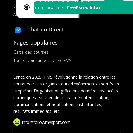
L’application tout-en-un pour les coureurs
🔇
👀 Plus d'Infos
Services aux organisateurs d’événements
Ads pour les marques
Chat en Direct
Pages populaires
Carte des courses
Tout savoir sur le suivi live FMS
Lancé en 2025, FMS révolutionne la relation entre les
coureurs et les organisateurs d’événements sportifs en
simplifiant l’organisation grâce aux dernières avancées
numériques : suivi en direct live, dématérialisation,
communications et notifications instantanées,
résultats immédiats, etc..
info@followmysport.com
