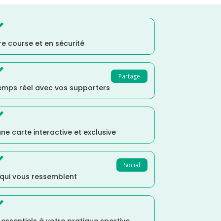

e course et en sécurité

Partage
temps réel avec vos supporters

ne carte interactive et exclusive

Social
 qui vous ressemblent
