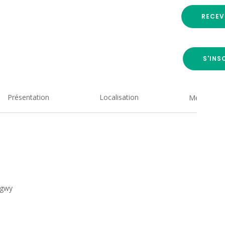
RECEV
S'INS
Présentation
Localisation
Medias
ngwy