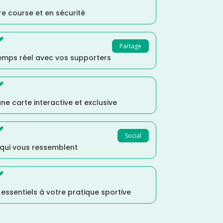
e course et en sécurité

Partage
temps réel avec vos supporters

ne carte interactive et exclusive

Social
 qui vous ressemblent

s essentiels à votre pratique sportive