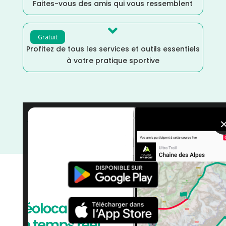
Faites-vous des amis qui vous ressemblent

Gratuit
Profitez de tous les services et outils essentiels
à votre pratique sportive
Trail
/
Nouvelle Aquitaine
/
Mars
/
Marche Nordique
/
Marche
/
France
/
Distance Semi
/
Distance Faible
/
Distance 100k
/
courses
/
Charente