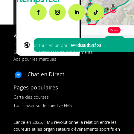
A propos de FMS
🔇
👀 Plus d'Infos
L’application tout-en-un pour les coureurs
Services aux organisateurs d’événements
Ads pour les marques
Chat en Direct
Pages populaires
Carte des courses
Tout savoir sur le suivi live FMS
Lancé en 2025, FMS révolutionne la relation entre les
coureurs et les organisateurs d’événements sportifs en