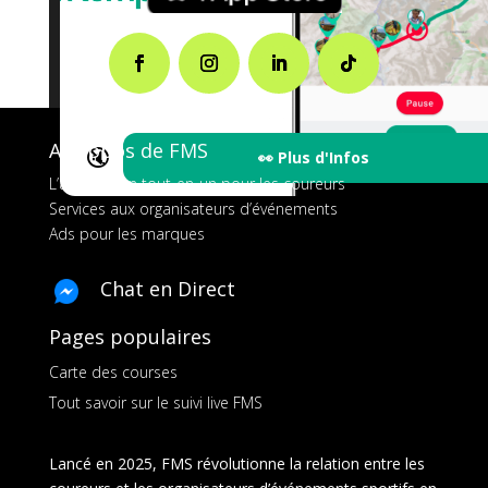
A propos de FMS
🔇
👀 Plus d'Infos
L’application tout-en-un pour les coureurs
Services aux organisateurs d’événements
Ads pour les marques
Chat en Direct
Pages populaires
Carte des courses
Tout savoir sur le suivi live FMS
Lancé en 2025, FMS révolutionne la relation entre les