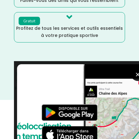
Faites-vous des amis qui vous ressemblent

Gratuit
Profitez de tous les services et outils essentiels
à votre pratique sportive
Trail
/
Provence Alpes Côte d'Azur
/
France
/
Distance
Semi
/
Distance 100k
/
Dénivelé Montagne
/
Dénivelé
Faible
/
Dénivelé Elevé
/
courses
/
Bouches du Rhône
/
Avril