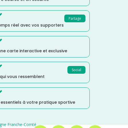

Partage
temps réel avec vos supporters

ne carte interactive et exclusive

Social
 qui vous ressemblent

s essentiels à votre pratique sportive
gne Franche-Comté