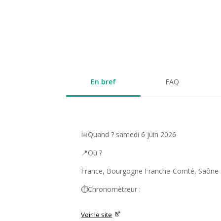
En bref
FAQ
📅Quand ? samedi 6 juin 2026
📍Où ?
France, Bourgogne Franche-Comté, Saône e
⏱️Chronomètreur :
Voir le site