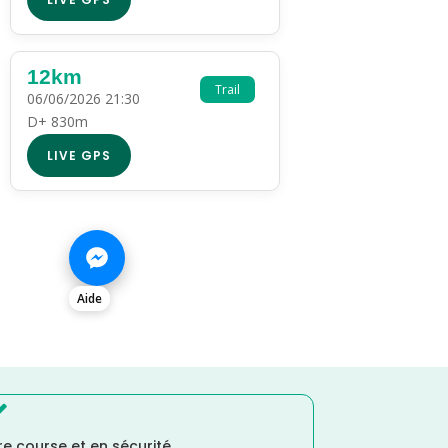
12km
Trail
06/06/2026 21:30
D+ 830m
LIVE GPS
Aide

e course et en sécurité