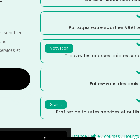
r
Partagez votre sport en VRAI 
es sont bien
 une
Motivation
services et
Trouvez les courses idéales sur u
Faites-vous des amis
Gratuit
Profitez de tous les services et outil
re
/
Juin
/
France
/
Distance Semi
/
Distance Faible
/
courses
/
Bourgo