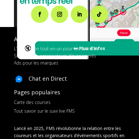
A propos de FMS
🔇
👀 Plus d'Infos
L’application tout-en-un pour les coureurs
Services aux organisateurs d’événements
Ads pour les marques
Chat en Direct
Pages populaires
Carte des courses
Tout savoir sur le suivi live FMS
Lancé en 2025, FMS révolutionne la relation entre les
coureurs et les organisateurs d’événements sportifs en