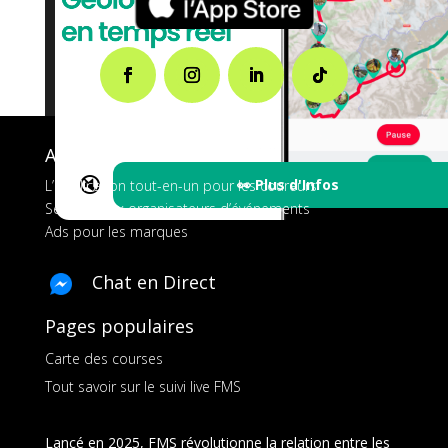
A propos de FMS
🔇
👀 Plus d'Infos
L’application tout-en-un pour les coureurs
Services aux organisateurs d’événements
Ads pour les marques
Chat en Direct
Pages populaires
Carte des courses
Tout savoir sur le suivi live FMS
Lancé en 2025, FMS révolutionne la relation entre les