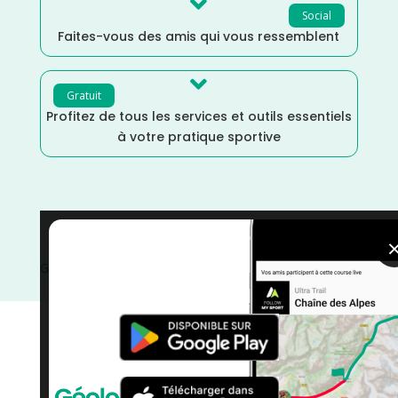

Social
Faites-vous des amis qui vous ressemblent

Gratuit
Profitez de tous les services et outils essentiels
à votre pratique sportive
Trail
/
Occitanie
/
Marche Nordique
/
Marche
/
Haute
Garonne
/
France
/
Distance Semi
/
Distance Marathon
/
Distance Faible
/
courses
/
Avril