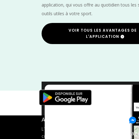
application, qui vous offre au quotidien tous les 
outils utiles à votre sport.
VOIR TOUS LES AVANTAGES DE
L'APPLICATION
Trail
/
Puy de Dô
A propos de FMS
L’application tout-en-un pour les
Pag
coureurs