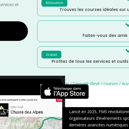
Motivation
services et
Trouvez les courses idéales sur u
Faites-vous des amis
Gratuit
Profitez de tous les services et outil
me
/
Octobre
/
France
/
Distance Semi
/
Dénivelé Elevé
/
courses
/
Auv
×
Chat en Direct
Lancé en 2025, FMS révolutionne 
organisateurs d’événements sport
es populaires
dernières avancées numériques : s