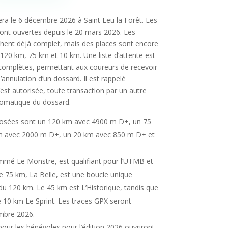
era le 6 décembre 2026 à Saint Leu la Forêt. Les
 sont ouvertes depuis le 20 mars 2026. Les
chent déjà complet, mais des places sont encore
120 km, 75 km et 10 km. Une liste d’attente est
 complètes, permettant aux coureurs de recevoir
’annulation d’un dossard. Il est rappelé
est autorisée, toute transaction par un autre
utomatique du dossard.
osées sont un 120 km avec 4900 m D+, un 75
m avec 2000 m D+, un 20 km avec 850 m D+ et
mé Le Monstre, est qualifiant pour l’UTMB et
e 75 km, La Belle, est une boucle unique
du 120 km. Le 45 km est L’Historique, tandis que
e 10 km Le Sprint. Les traces GPX seront
embre 2026.
pour les bénévoles pour l’édition 2026 ouvriront