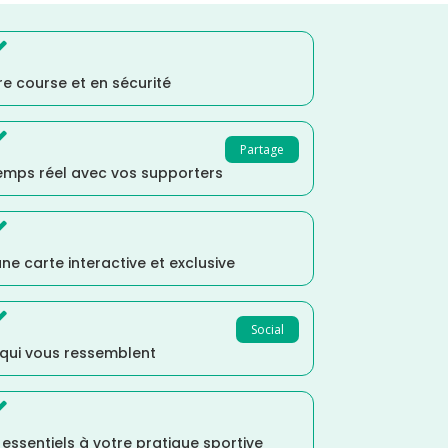

e course et en sécurité

Partage
temps réel avec vos supporters

ne carte interactive et exclusive

Social
 qui vous ressemblent

s essentiels à votre pratique sportive