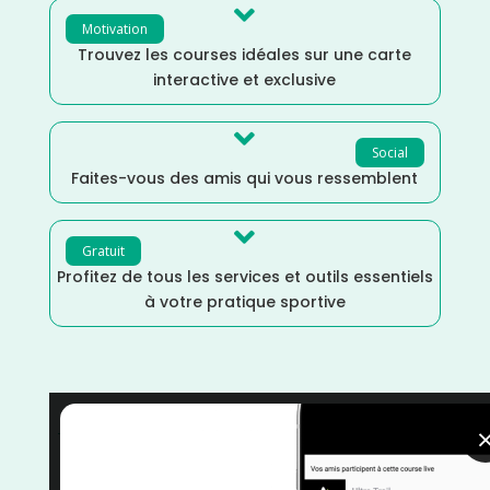

Motivation
Trouvez les courses idéales sur une carte
interactive et exclusive

Social
Faites-vous des amis qui vous ressemblent

Gratuit
Profitez de tous les services et outils essentiels
à votre pratique sportive
Trail
/
Septembre
/
Randonnée
/
Occitanie
/
Marche
/
Haute Garonne
/
France
/
Distance Semi
/
Distance
Marathon
/
Distance Faible
/
Dénivelé Moyen
/