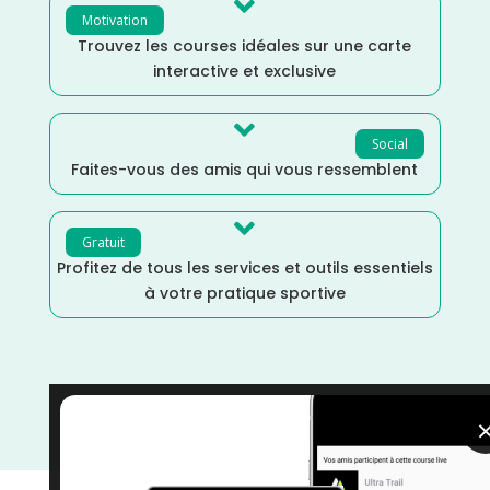

Motivation
Trouvez les courses idéales sur une carte
interactive et exclusive

Social
Faites-vous des amis qui vous ressemblent

Gratuit
Profitez de tous les services et outils essentiels
à votre pratique sportive
Trail
/
La Réunion
/
Juillet
/
France
/
Distance Semi
/
Distance Marathon
/
courses