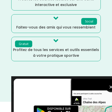
interactive et exclusive

Social
Faites-vous des amis qui vous ressemblent

Gratuit
Profitez de tous les services et outils essentiels
à votre pratique sportive
Trail
/
Octobre
/
Haute Savoie
/
France
/
Distance Semi
/
Distance Marathon
/
Dénivelé Montagne
/
Dénivelé
Elevé
/
courses
/
Auvergne Rhône Alpes