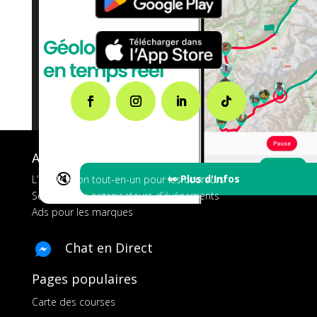
A propos de FMS
🔇
👀 Plus d'Infos
L’application tout-en-un pour les coureurs
Services aux organisateurs d’événements
Ads pour les marques
Chat en Direct
Pages populaires
Carte des courses