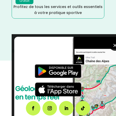
Gratuit
Profitez de tous les services et outils essentiels
à votre pratique sportive
Trail
/
Loir et Cher
/
Juillet
/
France
/
Distance Semi
/
Distance Marathon
/
Distance Faible
/
courses
/
Centre
Val-de-Loire