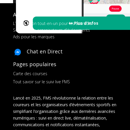
A propos de FMS
🔇
👀 Plus d'Infos
L’application tout-en-un pour les coureurs
Services aux organisateurs d’événements
Ads pour les marques
Chat en Direct
Pages populaires
Carte des courses
Tout savoir sur le suivi live FMS
Lancé en 2025, FMS révolutionne la relation entre les
coureurs et les organisateurs d’événements sportifs en
simplifiant l’organisation grâce aux dernières avancées
numériques : suivi en direct live, dématérialisation,
communications et notifications instantanées,