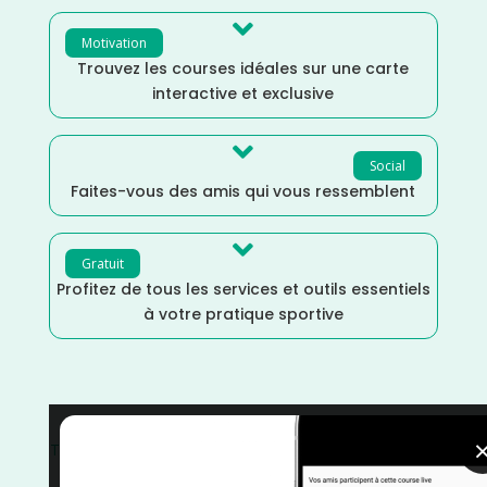

Motivation
Trouvez les courses idéales sur une carte
interactive et exclusive

Social
Faites-vous des amis qui vous ressemblent

Gratuit
Profitez de tous les services et outils essentiels
à votre pratique sportive
Trail
/
Suisse
/
Juillet
/
Distance Semi
/
Distance Faible
/
Distance 100k
/
Dénivelé Montagne
/
courses