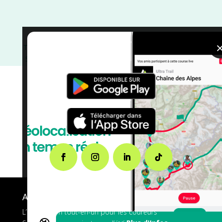
Trail
/
Tarn
/
Occitanie
/
Novembre
/
France
/
Distance
Semi
/
Distance Marathon
/
Distance Faible
/
courses
A propos de FMS
L’application tout-en-un pour les coureurs