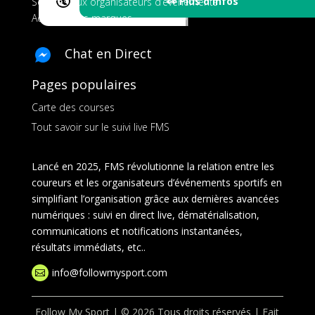
🔇
👀 Plus d'Infos
Services aux organisateurs d’événements
Ads pour les marques
Chat en Direct
Pages populaires
Carte des courses
Tout savoir sur le suivi live FMS
Lancé en 2025, FMS révolutionne la relation entre les
coureurs et les organisateurs d’événements sportifs en
simplifiant l’organisation grâce aux dernières avancées
numériques : suivi en direct live, dématérialisation,
communications et notifications instantanées,
résultats immédiats, etc..
info@followmysport.com

Follow My Sport | © 2026 Tous droits réservés | Fait