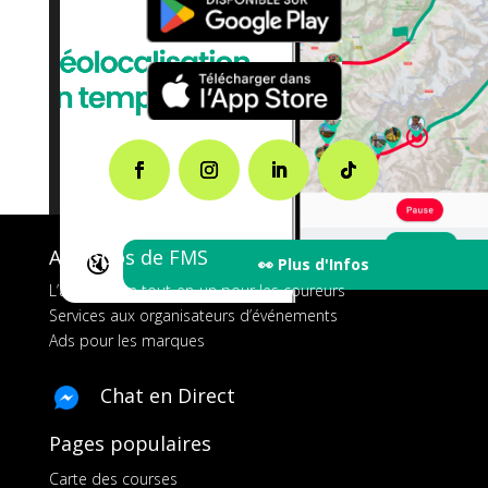
A propos de FMS
🔇
👀 Plus d'Infos
L’application tout-en-un pour les coureurs
Services aux organisateurs d’événements
Ads pour les marques
Chat en Direct
Pages populaires
Carte des courses