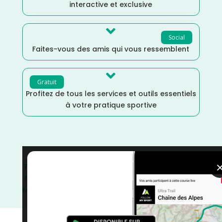
interactive et exclusive

Social
Faites-vous des amis qui vous ressemblent

Gratuit
Profitez de tous les services et outils essentiels
à votre pratique sportive
Trail
/
Mai
/
France
/
Doubs
/
Distance Semi
/
Distance
Marathon
/
Distance Faible
/
Distance 100k
/
Dénivelé
Montagne
/
Dénivelé Faible
/
Dénivelé Elevé
/
courses
/
Bourgogne Franche-Comté