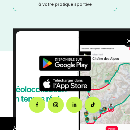
à votre pratique sportive
Trail
/
Occitanie
/
France
/
Distance Semi
/
Distance
Marathon
/
courses
/
Avril
/
Aveyron
A propos de FMS