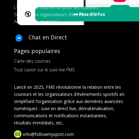
L’application tout-en-un pour les coureurs
🔇
👀 Plus d'Infos
Services aux organisateurs d’événements
Ads pour les marques
Chat en Direct
Pages populaires
Carte des courses
Tout savoir sur le suivi live FMS
Lancé en 2025, FMS révolutionne la relation entre les
coureurs et les organisateurs d’événements sportifs en
simplifiant l’organisation grâce aux dernières avancées
numériques : suivi en direct live, dématérialisation,
communications et notifications instantanées,
résultats immédiats, etc..
info@followmysport.com
