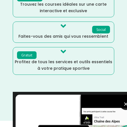
Trouvez les courses idéales sur une carte
interactive et exclusive

Social
Faites-vous des amis qui vous ressemblent

Gratuit
Profitez de tous les services et outils essentiels
à votre pratique sportive
Trail
/
Seine et Marne
/
Juin
/
Île de France
/
France
/
Distance Semi
/
Distance Faible
/
Dénivelé Plat
/
Dénivelé Moyen
/
courses